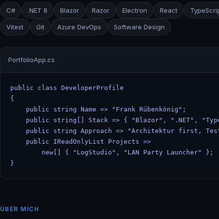
C#
.NET 8
Blazor
Razor
Electron
React
TypeScri
Vitest
Git
Azure DevOps
Software Design
PortfolioApp.cs
public class DeveloperProfile

{

    public string Name => "Frank Rübenkönig";

    public string[] Stack => { "Blazor", ".NET", "Type
    public string Approach => "Architektur first, Test
    public IReadOnlyList Projects =>

        new[] { "LogStudio", "LAN Party Launcher" };

}
ÜBER MICH